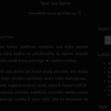
Tamil Sex Stories
Home
Write story
Log in
Sign up
Searc
ews
0 likes
ra kadha pudikum nambura ava aripa yepadi
 intha kadha na yeluthurathu la nijama okunah
Latest
a vitu nondi enjoy panunga 💋 nanba nanbiss .
A
ப
 ava veetla poi thaen avala okuvaen ava veetla
A
P
a thaen povaen apothaen avala nalla munuguvaa .
ந
avlo sugama erukum avala nanu 8 masam kalichi
க
க
ripuuu yeduthu suthituuu eruentha veetla yarum
க
ukaenga namba 6 days nalla jolly ha erukalam da
Tags