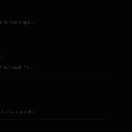
 am avinash ippo…
ai
nnai vaasi. Pri…
rabu Nan appothu …