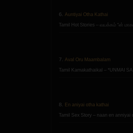
6.
Auntiyai Otha Kathai
Tamil Hot Stories – வயக்கம் “ன் 
7.
Aval Oru Maambalam
Tamil Kamakathaikal – *UNMAI 
8.
En aniyai otha kathai
Tamil Sex Story – naan en anniyai 