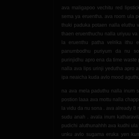
ava maligapoo vechitu red lipstic
sema ya eruentha. ava room ula 
thuki paduka potaen nalla eluthu 
thaen eruenthuchu nalla uriyuu va
la eruenthu patha velrika ithu
panumbodhu puriyum da nu son
purinjidhu apro ena da time waste
nalla ava lips urinji yedutha apro 
ipa neaicha kuda avlo mood aguthu
na ava mela paduthu nalla inum s
postion laaa ava mottu nalla chappi
la vidu da nu sona . ava already 8
sudu anah . avala inum katharavi
pudichi aluthunahhh ava kudhi ula 
unku avlo sugama eruka yen kun