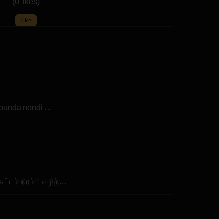
(0 likes)
Like
i punda nondi …
ட்டம் நிரம்பி வழிந்…