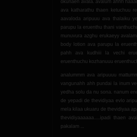
okunaen avala. avalum ahhh haaann
ava katharathu thaen ketuchuu r
aavaloda aripuuu ava thalaiku y
parupu la eruenthu thani vanthuc
munuvura azghu erukaeyy avalama
body lotion ava parupu la eruent
pahh ava kudhiii la vechi eru
eruenthuchu kozhanuuu eruenthuch
analummm ava aripuuuu mattummm
vangunahh ahh pundai la inum ve
yedha solu da nu sona. nanum ench
de yepadi de thevidiyaa evlo arip
mela kilaa ukuaru de thevidiyaa a
thevidiyaaaaaa.....ipadi thaen a
pakalam ...