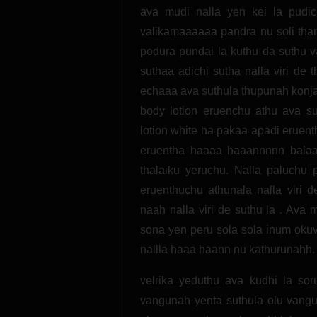
ava mudi nalla yen kei la pudi
valikamaaaaaa pandra nu soli than
podura pundai la kuthu da suthu 
suthaa adichi sutha nalla viri de
echaaa ava suthula thupunah konja
body lotion eruenchu athu ava 
lotion white ha pakaa apadi eruen
eruentha haaaa haaannnnn balaa
thalaiku yeruchu. Nalla paluchu
eruenthuchu athunala nalla viri 
naah nalla viri de suthu la . Ava
sona yen peru sola sola inum okuv
nallla haaa haann nu kathurunahh.
velrika yeduthu ava kudhi la sor
vangunah yenta suthula olu vangun