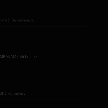
மாகா ஏக6||0வ கள பாஸு…
SAMBAVAM * Vichu age…
otha kathaiyai …