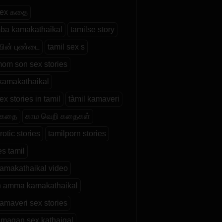
 sex கதை
ba kamakathaikal
tamilse story
வின் புண்டை
tamil sex s
mom son sex stories
kamakathaikal
ex stories in tamil
tàmil kamaveri
 கதை
காம வெறி கதைகள்
rotic stories
tamilporn stories
es tamil
kamakathaikal video
 amma kamakathaikal
kamaveri sex stories
magan sex kathaigal