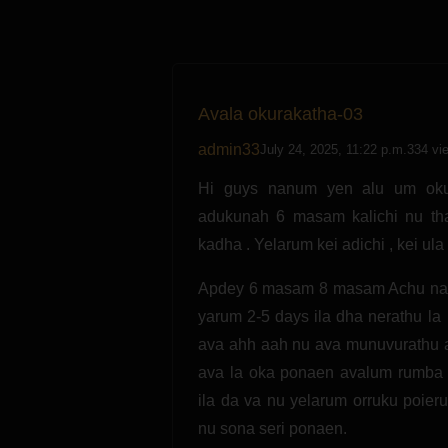
Avala okurakatha-03
admin33
July 24, 2025, 11:22 p.m.
334 vi
Hi guys nanum yen alu um oku
adukunah 6 masam kalichi nu tha
kadha . Yelarum kei adichi , kei ul
Apdey 6 masam 8 masam Achu nanu
yarum 2-5 days ila dha nerathu l
ava ahh aah nu ava munuvurathu 
ava la oka ponaen avalum rumba a
ila da va nu yelarum orruku poier
nu sona seri ponaen.