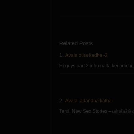
Related Posts
1.
Avala otha kadha -2
Hi guys part 2 idhu nalla kei adich
2.
Avalai adandha kathai
Tamil New Sex Stories – பள்ளியில் கூ