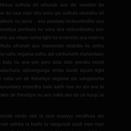
chtrava suthula oil othunah ava dei vandam da
a da naai mari nilu sona ipa suthula okurathu oil
valikum nu sona . ava pesitaey erukumbodho ava
 thevidiya pombala nu sona ava virikumbodhu enn
ma ula vitaen sema tight ha eruenchu ava room la
suthula uthunah ava manneram odambu ku antha
tha nalla vegama suthu adi vanhunahh munavitaey
 bala nu ava yen peru sola sola yenuku mood
 paluchunu adivangunga rendu kundi layum tight
de nalla viri de thevidiya vegama olu vanganuma
 munuvitaey eruentha bala aahh haa nu aio ava ta
aen de thevidiya nu ava nalla oku da un kunju la
uvinah rendu otai la yum oraeyyy nerathula olu
ah velrika ta kudhi la vangunah ipadi mari mari