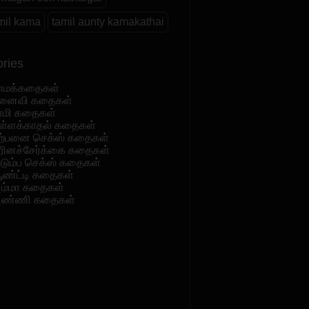
mil kama
tamil aunty kamakathai
ries
ாமக்கதைகள்
னைவி கதைகள்
ாமி கதைகள்
ள்ளக்காதல் கதைகள்
ற்பனை செக்ஸ் கதைகள்
ரினச்சேர்க்கை கதைகள்
ுடும்ப செக்ஸ் கதைகள்
ண்ட்டி கதைகள்
ம்மா கதைகள்
ண்ணி கதைகள்