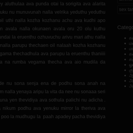
 aluthulaa ava punda otai la sorigita ava alarita
sex ta
uku nu munuvunah nalla velrika yeduthu yeduthu
oil uthi nalla kozha kozhanu achu ava kudhi apo
Catego
aen avala nalla okunaen avala oru 20 olu kuthu
dai la eruenthu ozhuvuchu arivu mari athu nalla
க
ம
nalla parupu thechaen oil nalaah kozha kozhanu
ம
gama thechadhula ava parupu la eruenthu thaniiii
க
க
 la na rumba vegama thecha ava aio mudila da
ஓ
க
ஆ
அ
u de nu sona senja ena de podhu sona anah na
அ
m nalla yenaya aripu la vita da nee nu sonaaa seri
na yen thevidiya ava sothula palichi nu adicha .
 nikum podhu ava yenuku mirror la theriva ava
poi poo la mudhugu la paah apadey pacha thevidiya