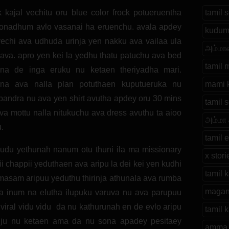
k kajal vechitu oru blue color frock potueruentha
tamil
ponadhum avlo vasanai ha eruenchu. avala apdey
kudum
vechi ava udhuda urinja yen nakku ava vailaa ula
அம்மா
 ava. apro yen kei la yedhu thatu patuchu ava bed
tamil 
 ena de inga eruku nu ketaen theriyadha mari.
a ava nalla plan potuthaen kuputueruka nu
mami 
 pandra nu ava yen shirt avutha apdey oru 30 mins
tamil s
ava mottu nalla nitukuchu ava dress avuthu ta aioo
அம்மா
.
tamil e
udu yethunah nanum otu thuni ila ma missionary
x stori
i chappii yeduthaen ava aripu la dei kei yen kudhi
tamil 
 masam aripuu yeduthu thirinja athunala ava rumba
magan
ta inum na elutha ilupuku varuva nu ava parupuu
viral vidu vidu da nu kathurunah en de evlo aripu
tamil 
ju nu ketaen ama da nu sona apadey pesitaey
amma 