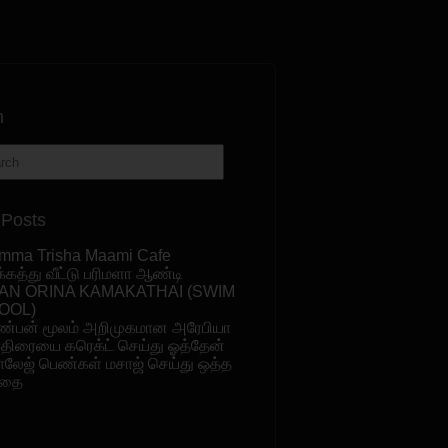
h
 Posts
mma Trisha Maami Cafe
க்கத்து வீட்டு பரிமளா ஆண்டி
AN ORINA KAMAKATHAI (SWIM
OOL)
ண்பன் மூலம் அறிமுகமான அரேபியா
ுதிரையை கரெக்ட் செய்து ஓத்தேன்
ாலேஜ் பெண்கள் மசாஜ் செய்து ஒத்த
தை