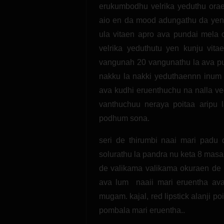
erukumbodhu velrika yeduthu oraey
aio en da mood adungathu da yen
ula vitaen apro ava pundai mela 
velrika yeduthutu yen kunju vit
vangunah 20 vangunathu la ava pun
nakku la nakki yeduthaennn inum 
ava kudhi eruenthuchu na nalla ve
vanthuchuu neraya poitaa aripu
podhum sona.
seri de thirumbi naai mari pad
solurathu la pandra nu keta 8 masa
de valikama valikama okuraen de u
ava lum naaii mari eruentha ava
mugam. kajal, red lipstick alanji 
pombala mari eruentha..