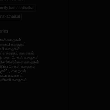
family kamakathaikal
makathaikal
ries
ாமக்கதைகள்
னைவி கதைகள்
ாமி கதைகள்
ள்ளக்காதல் கதைகள்
ற்பனை செக்ஸ் கதைகள்
ரினச்சேர்க்கை கதைகள்
ுடும்ப செக்ஸ் கதைகள்
ண்ட்டி கதைகள்
ம்மா கதைகள்
ண்ணி கதைகள்