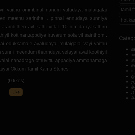
tamil 
yil vaithu ommbinal nanum valudaya mulaigalai
en meethu sarinthal . pinnal ennudaya sunniya
hot ka
 arambithen avl kathi vittal .10 nimida iyakathiru
hiyil kottinan.appdiye iruvarum sofa vil sainthom .
Catego
lai edukkamale avaludayal mulaigalai vayi vaithu
க
n sunni meendum thannduya velayai aval koothiyil
ம
ம
avalai nanadraga othuvittu appadiya ammanamaga
க
ai Okkum Tamil Kama Stories
க
ஓ
(0 likes)
க
ஆ
Like
அ
அ