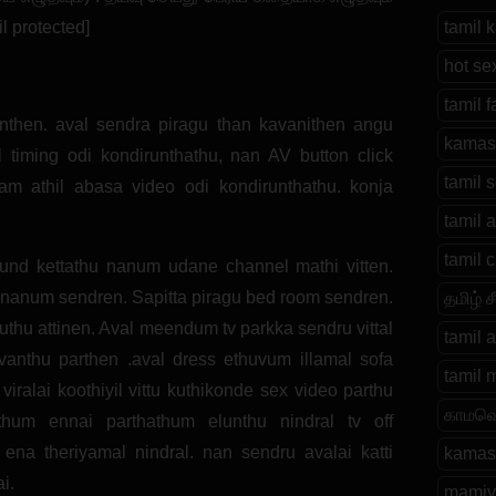
l protected]
tamil 
hot sex
tamil f
nthen. aval sendra piragu than kavanithen angu
kamasu
 timing odi kondirunthathu, nan AV button click
tamil s
am athil abasa video odi kondirunthathu. konja
tamil 
tamil c
ound kettathu nanum udane channel mathi vitten.
l nanum sendren. Sapitta piragu bed room sendren.
தமிழ் 
eduthu attinen. Aval meendum tv parkka sendru vittal
tamil 
 vanthu parthen .aval dress ethuvum illamal sofa
tamil 
ralai koothiyil vittu kuthikonde sex video parthu
காமவெ
hum ennai parthathum elunthu nindral tv off
ena theriyamal nindral. nan sendru avalai katti
kamasu
i.
mamiya