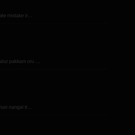
gale mistake ir…
ealur pakkam oru …
hari nangal tr…