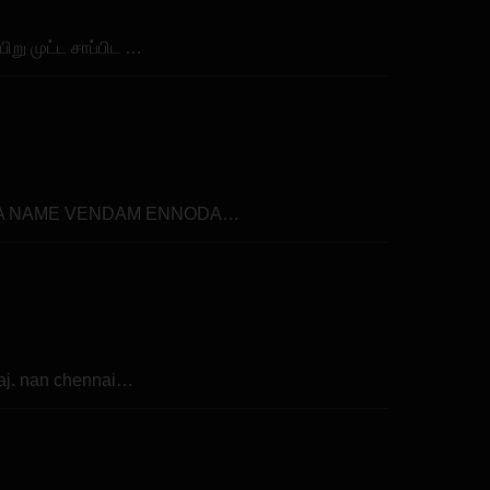
ிறு முட்ட சாப்பிட …
DAYA NAME VENDAM ENNODA…
raj. nan chennai…