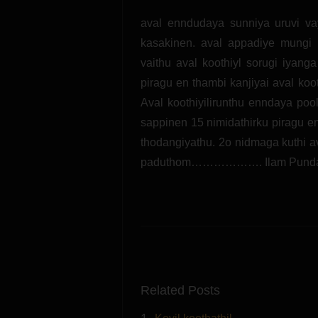
aval enndudaya sunniya uruvi va
kasakinen. aval appadiye mungi 
vaithu aval koothiyl sorugi iyanga
piragu en thambi kanjiyai aval koot
Aval koothiyilirunthu enndaya poo
sappinen 15 nimidathirku piragu e
thodangiyathu. 2o nidmaga kuthi 
paduthom………………. Ilam Pundaiy
Related Posts
1.