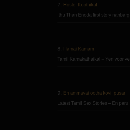
7.
Hostel Koothikal
Ithu Than Enoda first story nanbar
8.
Illamai Kamam
Tamil Kamakathaikal – Yen voor v
9.
En ammavai ootha kovil pusari
Latest Tamil Sex Stories – En peru 