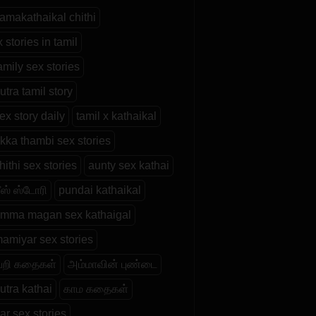
kamakathaikal chithi
 stories in tamil
amily sex stories
tra tamil story
ex story daily
tamil x kathaikal
akka thambi sex stories
hithi sex stories
aunty sex kathai
சீஸ் ஸ்டோரி
pundai kathaikal
amma magan sex kathaigal
mamiyar sex stories
றி கதைகள்
அம்மாவின் புண்டை
tra kathai
காம கதைகள்
r sex stories