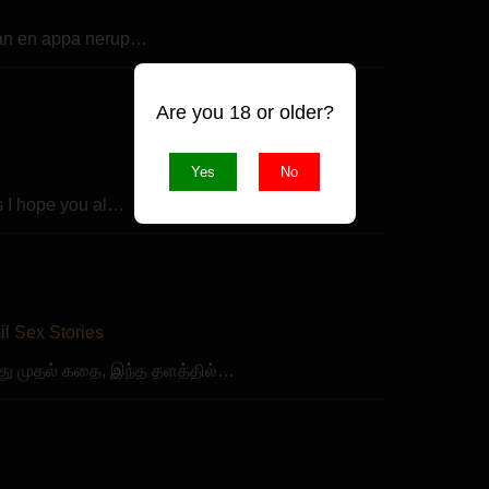
nan en appa nerup…
Are you 18 or older?
Yes
No
s I hope you al…
l Sex Stories
து முதல் கதை, இந்த தளத்தில்…