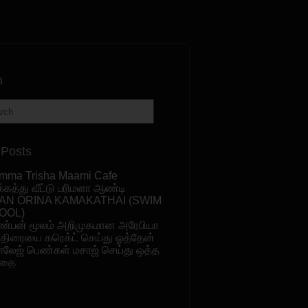
h
 Posts
mma Trisha Maami Cafe
க்கத்து வீட்டு பரிமளா ஆண்டி
AN ORINA KAMAKATHAI (SWIM
OOL)
ண்பன் மூலம் அறிமுகமான அரேபியா
ுதிரையை கரெக்ட் செய்து ஓத்தேன்
ாலேஜ் பெண்கள் மசாஜ் செய்து ஒத்த
தை