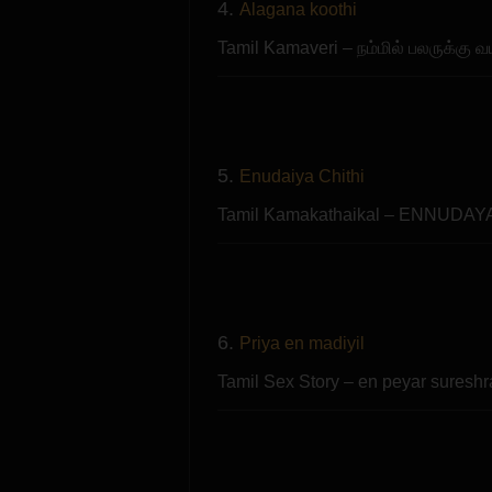
4.
Alagana koothi
Tamil Kamaveri – நம்மில் பலருக்கு வய
5.
Enudaiya Chithi
Tamil Kamakathaikal – ENNU
6.
Priya en madiyil
Tamil Sex Story – en peyar suresh