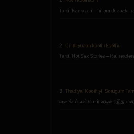
Kovil koothathil
Tamil Kamaveri – hi iam deepak. 
2.
Chithiyudan koothi koothu
Tamil Hot Sex Stories – Hai reader
3.
Thadiyai Koothiyil Sorugum Tami
வணக்கம் என் பெயர் வருண், இது என