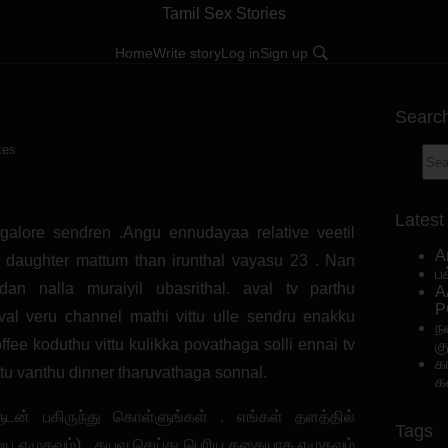
Tamil Sex Stories
Home
Write story
Log in
Sign up
Searc
kes
Latest
galore sendren .Angu ennudayaa relative veetil
A
 daughter mattum than irunthal vayasu 23 . Nan
ப
dan nalla muraiyil ubasrithal. aval tv parthu
A
P
al veru channel mathi vittu ulle sendru enakku
ந
fee koduthu vittu kulikka povathaga solli ennai tv
க
க
ttu vanthu dinner tharuvathaga sonnal.
க
டன் பகிருந்து கொள்ளுங்கள் . எங்கள் தளத்தில்
Tags
ை எழுதவும்) . தயவு செய்து பெரிய கதையாக எழுதவும்