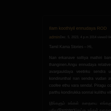
Ilam koothiyil ennudaya ROD
admin
Dec. 5, 2023, 4 p.m.
1014 views
0 li
Tamil Kama Stories – Hi,
Nan erkanave solliya mathiri ban
thanginen.Angu ennudaya relative
avargauldaya veetirku sendra u
kondirunthal nan sendra vudan av
coofee ethu vara sendal. Piragu cof
parthu kondirukka sonnal kulithu vi
(நீங்களும் உங்கள் கதையை எங்களு
பதிவு(Register)செய்து உங்கள் கதைய