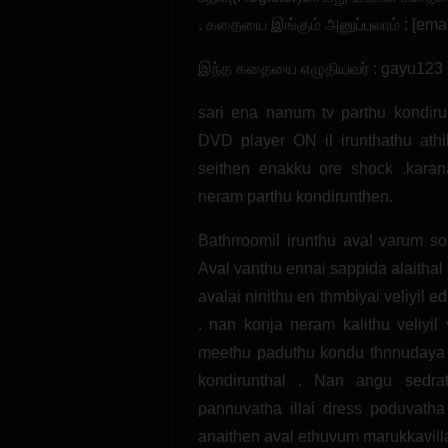
. கதையை இங்கும் அனுப்பலாம் : [emai
இந்த கதையை எழுதியவர் : gayu123
sari ena nanum tv parthu kondiru
DVD player ON il irunthathu athil
seithen enakku ore shock .karan
neram parthu kondirunthen.
Bathrroomil irunthu aval varum s
Aval vanthu ennai sappida alaitha
avalai ninithu en thmbiyai veliyil 
. nan konja neram kalithu veliyil
meethu paduthu kondu thnnudaya vi
kondirunthal . Nan angu sedrat
pannuvatha illai dress poduvatha 
anaithen aval ethuvum marukkavilla