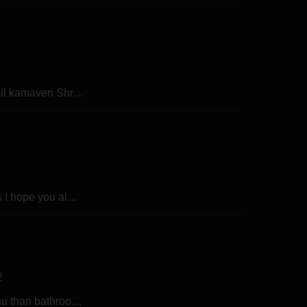
mil kamaveri Shr…
s I hope you al…
2
dhu than bathroo…