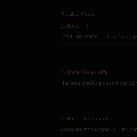
Related Posts
1.
Hostel – 1
Tamil Hot Stories – என் செக்
2.
Hostel Owner Wife
Hai frndz ethu konjma continue stor
3.
Hostel Thatha Vadai
Vanakam ?nanbargale. ☺️ Ethu en