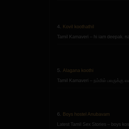
4.
Kovil koothathil
Tamil Kamaveri – hi iam deepak. 
5.
Alagana koothi
Tamil Kamaveri – நம்மில் பலருக்கு வய
6.
Boys hostel Anubavam
Latest Tamil Sex Stories – boys k