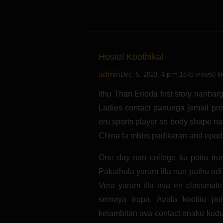
Hostel Koothikal
admin
Dec. 5, 2023, 4 p.m.
1878 views
0 li
Ithu Than Enoda first story nanbarg
Ladies contact panunga [email prot
oru sports player so body shape na
China la mbbs padikaran and epud
One day nan college ku poitu irun
Pakathula yarum illa nan pathu odi
Vera yarum illa ava en classmate
semaya irupa. Avala kootitu p
kelambitan ava contact enaku kudu