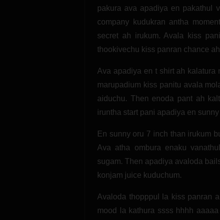
pakura ava apadiya en pakathul 
company kudukran antha moments 
secret ah irukum. Avala kiss pa
thookivechu kiss panran chance ah 
Ava apadiya en t shirt ah kalatura
marupadium kiss panitu avala mola
aiduchu. Then enoda pant ah kalt
iruntha start pani apadiya en sunn
En sunny oru 7 inch than irukum b
Ava atha ombura enaku vanathul
sugam. Then apadiya avaloda bails
konjam juice kuduchum.
Avaloda thopppul la kiss panran 
mood la kathura ssss hhhh aaaaa