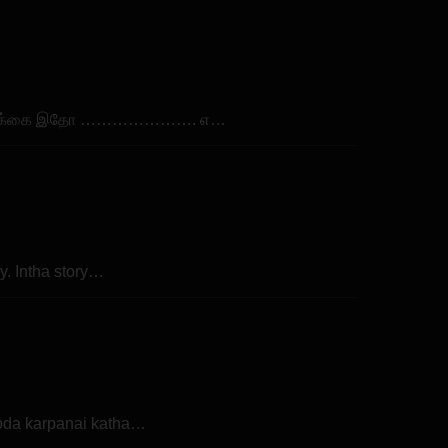
ஸ் வாழ்க்கை இதோ …………………. எ…
y. Intha story…
oda karpanai katha…