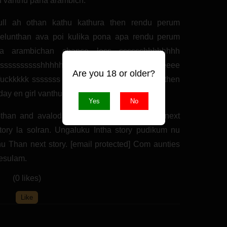
u vanthu pana arambich.
full ah othan kathu kathura then rendu perum
 elunthan ava poi kulika pona apa rendu perum
a arambichan chance less sssssshhhhhhhh
sssssssssshhhhh aaaaaaa fuckkkkkkkk meeeee
Are you 18 or older?
rrrr fuckkkkk sssssss hhhhhh aaaaa nu kathuna then
day en girl vanthuta.
Yes
No
othan and avaloda threesome epudi panran next
tory la solran. Ungaluku Intha story pudikum nu
u Than next story. [email protected] Com aunties
pesulam.
(0 likes)
Like