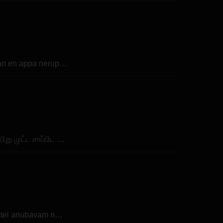
nan en appa nerup…
ிறு முட்ட சாப்பிட …
ostel anubavam n…