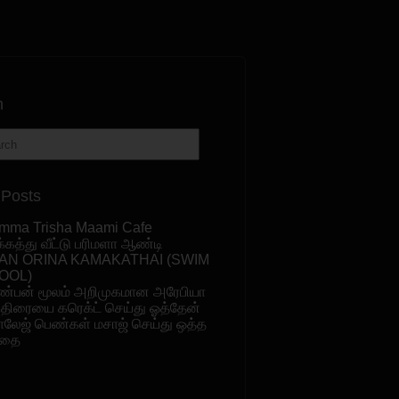
h
 Posts
mma Trisha Maami Cafe
க்கத்து வீட்டு பரிமளா ஆண்டி
AN ORINA KAMAKATHAI (SWIM
OOL)
ண்பன் மூலம் அறிமுகமான அரேபியா
ுதிரையை கரெக்ட் செய்து ஓத்தேன்
ாலேஜ் பெண்கள் மசாஜ் செய்து ஒத்த
தை