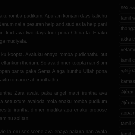
sex க
enaku romba pudikum. Apuram konjam days kalichu
tamil 
Nanum nalla pesuran help and studies la help pani
thanga
irl frnd ava two days tour pona China la. Enaku
akka t
ga mudiyala.
velamm
 ku koopta. Avaluku enaya romba pudichathu but
tamil 
la ellarikum therium. So ava dinner koopta nan 8 pm
தமிழ் 
open panra paka Sema Alaga irunthu Ullah pona
avlo romance ah irunthathu.
kamasu
அம்மா
runtha Zara avala paka angel matri iruntha ava
ma setruxture avaloda mola enaku romba pudikum
அம்மா
pesitu iruntha dinner mudikarapa enaku propose
appa 
am nu solitan.
tamil 
ie la oru sex scene ava enaya pakura nan avala
tamil s