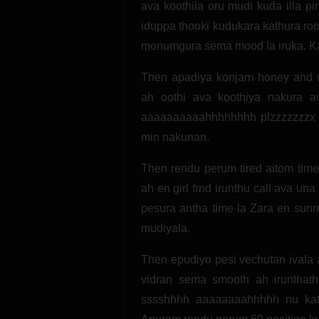
ava koothila oru mudi kuda illa pi
iduppa thooki kudukara kathura r
monumgura sema mood la iruka. Kanj
Then apadiya konjam honey and wi
ah oothi ava koothiya nakura a
aaaaaaaaaahhhhhhhh plzzzzzzzx 
min nakunan.
Then rendu perum tired aitom time
ah en girl frnd irunthu call ava u
pesura antha time la Zara en sun
mudiyala.
Then epudiyo pesi vechutan ivala 
vidran sema smooth ah irunthath
sssshhhh aaaaaaaahhhhh nu kath