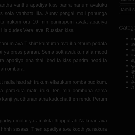
vantha vanthu apadiya kiss panra nanum avaluku
tamil
sola varthata illa. Aunty pengal mail panunga
nitu irukom oru 10 min panirupom avala apadiya
Catego
illa dudes Vera level Russian kiss.
க
 nanum ava T-shirt kalaturan ava illa ethum podala
ம
ம
i ya press panran. Sema soft avaluku nalla mood
க
க
ra apadiya ena thali bed la kiss pandra head la
ஓ
y ah ombura.
க
ஆ
அ
ut nalla hard ah irukum ellarukum romba pudikum.
அ
a parakura matri iruku ten min oombuna sema
 kanji ya othunan atha kuducha then rendu Perum
apadiya molai ya amukita thpppul ah Nakuran ava
 hhhh sssaas. Then apadiya ava koothiya nakura