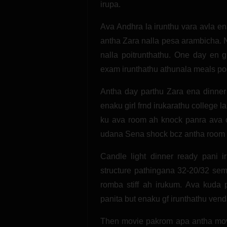
irupa.
Ava Andhra la irunthu vara avla 
antha Zara nalla pesa arambicha. 
nalla poitrunthathu. One day en g
exam irunthathu athunala meals po
Antha day parthu Zara ena dinner
enaku girl frnd irukarathu college 
ku ava room ah knock panra ava 
udana Sena shock bcz antha room 
Candle light dinner ready pani i
structure pathingana 32-20/32 se
romba stiff ah irukum. Ava kuda 
panita but enaku gf irunthathu vend
Then movie pakrom apa antha mov