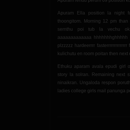
Apuram rendu perum 69 position k
Apuram Ella position la night 
thoongitom. Morning 12 pm than
sernthu poi tub la vechu ok
aaaaaaaaaaaaa hhhhhhhghhhhh 
plzzzzz hardeerrrr fasterrrrrrrrrr
kulichutu en room poitan then next 
Ethuku aparam avala epudi girl 
story la solran. Remaining next s
ninaikran. Ungaloda respon poruth
ladies college girls mail panunga 