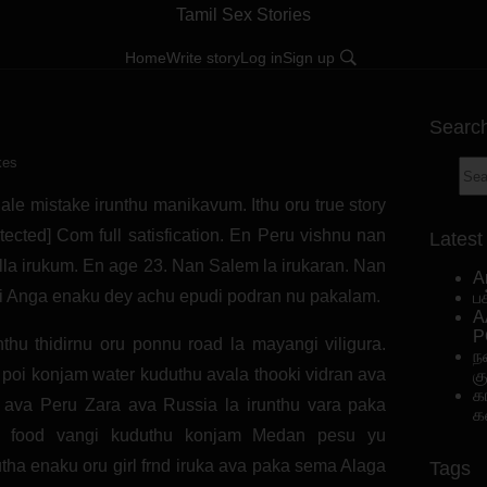
Tamil Sex Stories
Home
Write story
Log in
Sign up
Searc
kes
ale mistake irunthu manikavum. Ithu oru true story
ected] Com full satisfication. En Peru vishnu nan
Latest
lla irukum. En age 23. Nan Salem la irukaran. Nan
A
i Anga enaku dey achu epudi podran nu pakalam.
ப
A
P
thu thidirnu oru ponnu road la mayangi viligura.
ந
 poi konjam water kuduthu avala thooki vidran ava
க
க
 ava Peru Zara ava Russia la irunthu vara paka
க
oi food vangi kuduthu konjam Medan pesu yu
tha enaku oru girl frnd iruka ava paka sema Alaga
Tags