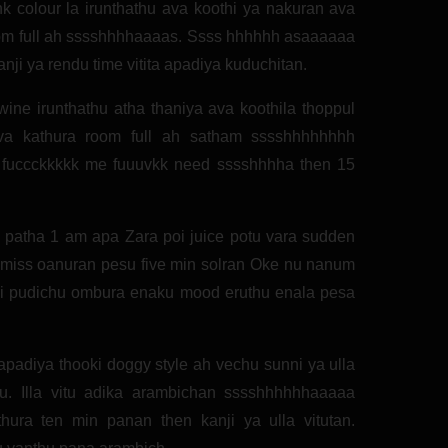
nk colour la irunthathu ava koothi ya nakuran ava
oom full ah sssshhhhaaaas. Ssss hhhhhh asaaaaaa
i ya rendu time vitita apadiya kuduchitan.
ne irunthathu atha thaniya ava koothila thoppul
va kathura room full ah satham sssshhhhhhhh
fuccckkkkk me fuuuvkk need sssshhhha then 15
 patha 1 am apa Zara poi juice potu vara sudden
na miss oanuran pesu five min solran Oke nu nanum
ni pudichu ombura enaku mood eruthu enala pesa
apadiya thooki doggy style ah vechu sunni ya ulla
u. Illa vitu adika arambichan sssshhhhhhaaaaa
ura ten min panan then kanji ya ulla vitutan.