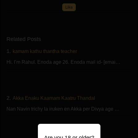
Like
Related Posts
1.
kamam kathu thantha teacher
Hi. I’m Rahul. Enoda age 26. Enoda mail id- [emai…
2.
Akka Enaku Kaamam Kaatru Thandal
Nan Navin trichy la iruken en Akka per Divya age …
Are you 18 or older?