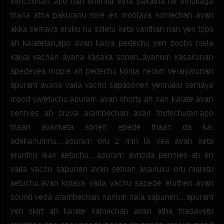
kenchunan..apo nan enemal etha pakatha ne ethukaga
thana atha pakuranu sole en moolaya komechan avan
akka semaya eruku nu soletu keta vanthan nan yen tops
ah kalatetan,apo avan kaiya pedechu yen boobs mela
kaiya vachan avana kasaka sonen..avanum kasakunan
apedeyea nipple ah pedechu konja neram velaiyatunan
apuram avana vaila vachu sapasonen yennaku semaya
mood yaretuchu,apuram avan shorts ah nan kalate avan
pennies ah oruva arambechan avan thutechutan,apo
thaan avanketa sonen epede thaan da kai
adekanumnu…apuram oru 2 min la yea avan keta
erunthu leak aetuchu…apuram avnoda pennies ah en
vaila vachu sapunen avan sethan avanuku oru maretu
aetuchu,avan kotaya vaila vachu sapede eruthen avan
sound veda arambechan nanum nala sapunen…apuram
yen skirt ah kalate kamechan avan atha thadavetu