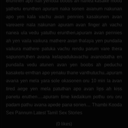
erunthen apo nan yenoda boobs ah nanea kasake mood
yathetu erunthen apuram naka sonen avanum nakunan
apo yen kala vachu avan pennies kasakunen avan
vareaere nala nakunan apuram avan finger ah vachu
nanea ula vedu yatuthu erunthen,apuram avan pennies
ah yen vaila vaikura mathere avan thalaya yen pundaila
vaikura mathere patuka vachu rendu parum vare thera
sapunom,then avana kelapadukavachu avanodatha en
pundaila vedu atunen avan yen boobs ah peduchu
kasaketu ernthan apo yenaku thane vanthutuchu..apuram
avana yen mela yara sole okasonen oru 10 min la avan
tired aege yen mela patuthan apo avan lips ah kiss
panetu eruthen….apuram time kedaikum pothu oru oru
padam pathu avana apede pana sonen… Thambi Kooda
Sex Pannum Latest Tamil Sex Stories
(0 likes)