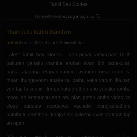
Tamil Sex Stories
Home
Write story
Log in
Sign up
Thambeku kartru thanthen
admin
Dec. 5, 2023, 4 p.m.
901 views
0 likes
Latest Tamil Sex Stories – yen peyar ramya,nan 12 th
pakuren yanaku thambe erukan avan 9th padekuran
parka alagaga erupan,nanum avanum orea room la
thaan thunguvoom anake nu pathu vetla yarum illa,nan
yen lap la scene film pathutu eruthen apo yanaku romba
mood ah ernthuchu nan oru plan poten antha video va
close panama apedeyea vachutu thungramathere
patuthutu erunthen.. konja time kalechu avan vanthan lap
ah open
(நீங்களும் உங்கள் கதையை எங்களுடன் பகிருந்து