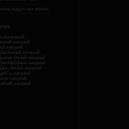
amma magan sex stories
ries
ாமக்கதைகள்
னைவி கதைகள்
ாமி கதைகள்
ள்ளக்காதல் கதைகள்
ற்பனை செக்ஸ் கதைகள்
ரினச்சேர்க்கை கதைகள்
ுடும்ப செக்ஸ் கதைகள்
ண்ட்டி கதைகள்
ம்மா கதைகள்
ண்ணி கதைகள்