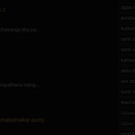
appa 
 2
pundai
kudum
ichavanga itha pa…
tamil 
tamil s
kamasu
akka t
sex sto
22 vayathana mang…
tamil 
teache
அம்மா
makathaikal aunty
அம்மா
tamil 