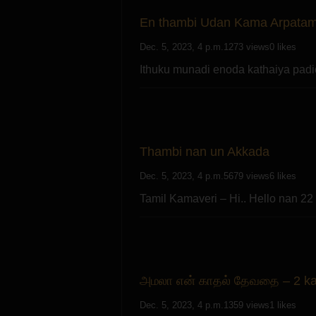
En thambi Udan Kama Arpatam
Dec. 5, 2023, 4 p.m.
1273 views
0 likes
Ithuku munadi enoda kathaiya pad
Thambi nan un Akkada
Dec. 5, 2023, 4 p.m.
5679 views
6 likes
Tamil Kamaveri – Hi.. Hello nan 
அமலா என் காதல் தேவதை – 2 ka
Dec. 5, 2023, 4 p.m.
1359 views
1 likes