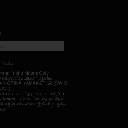
h
 Posts
mma Trisha Maami Cafe
க்கத்து வீட்டு பரிமளா ஆண்டி
AN ORINA KAMAKATHAI (SWIM
OOL)
ண்பன் மூலம் அறிமுகமான அரேபியா
ுதிரையை கரெக்ட் செய்து ஓத்தேன்
ாலேஜ் பெண்கள் மசாஜ் செய்து ஒத்த
தை