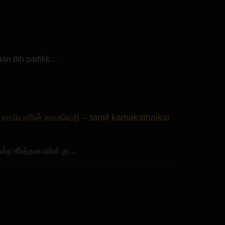
naan 8th padikk…
த சாமியாரின் காமவெறி – tamil kamakathaikal
 என்ற கீர்த்தனாவின் கு…