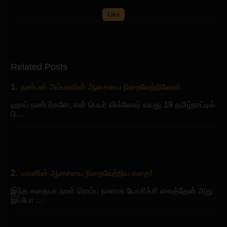
Like
Related Posts
1.
நண்பன் அம்மாவின் ஆசையை நிறைவேற்றினேன்
ஹாய் நண்பர்களே, என் பெயர் விக்னேஷ் வயது 19 தமிழ்நாட்டில்
பி…
2.
மகனின் ஆசையை நிறைவேற்றிய கதை!
இந்த கதையா நான் ரொம்ப நாளாக யோசிச்சி வைத்தேன் அது
இப்போ …