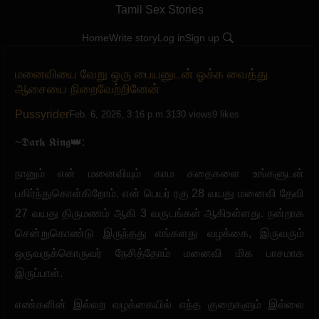
Tamil Sex Stories
Home
Write story
Log in
Sign up
மனைவியை வேறு ஒரு பையனுடன் ஓக்க வைத்து
ஆசையை நிறைவேற்றினேன்
Pussyrider
Feb. 6, 2026, 3:16 p.m.
3130 views
9 likes
~𝕯𝖆𝖗𝖐 𝕶𝖎𝖓𝖌👑:
நானும் என் மனைவியும் காம கதைகளை உங்களுடன்
பகிர்ந்துகொள்கிறோம். என் பெயர் ரகு 28 வயது மனைவி தேவி
27 வயது திருமணம் ஆகி 3 வருடங்கள் ஆகிஉள்ளது. நன்றாக
சென்றுகொண்டு இருந்தது எங்களது வழக்கை, இருவரும்
ஒருவருக்கொருவர் நேசித்தோம் மனைவி மிக பாசமாக
இருப்பாள்.
எண்களின் இல்லற வழக்கையில் எந்த குறைகளும் இல்லை