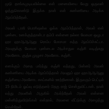
மூடு தாங்கமுடியவில்லை என் மனைவியை வேறு ஒருவன்
ஓத்துகொண்டு இருக்க நான் என் சுண்ணியை அடிக்க
ஆரம்பித்தேன்.
அவன் டாகி பொசிஷன்ல ஓக்க ஆரம்பித்தான், அவள் என்
புண்டை உனக்குத்தான்டா தம்பி என்னை நல்லா வேகமா ஒழுடா
ஹா ஹாஆஆஆனு ரொம்ப மோசமா கத்த ஆரம்பிச்சுட்டா.
அவளுக்கு வேகமா புண்டைல அடிச்சதுல கஞ்சி வடிஞ்சுது
அவனோட குஞ்சு முழுசா அவளோட கஞ்சி.
எனக்கும் அதை பார்த்து கஞ்சி வந்தது, பின்னர் அவன்
சுண்ணியை அடிக்க ஆரம்பித்தாள் அவனும் ஹா ஹாஆஆஆனு
கஞ்சியை அவளோட காய்களில் ஊற்றினான். இருவரும் பெட்டில்
15 நிமிடம் ஓய்வு எடுத்தனர் பிறகு ராஜ் சென்றுவிட்டான். நான்
வந்து அவளின் அருகில் அமர்ந்தேன் அவள் என்னை
மன்னித்துவிடுங்கள் என்றால், அவளை வீட்டுக்கு அழைத்து
சென்றேன்.