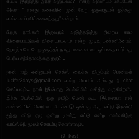
எப்படி இருந்தது இந்த அனுபவம்?” என்று அவளிடம் கேட்டேன்
அவள் ” எனது கணவரின் முன் வேறு ஒருவருடன் ஓத்தது
என்னை ப்ரமிக்கவைத்தது” என்றால்.
பிறகு நாங்கள் இருவரும் அடுத்தடுத்து நிறைய காம
விளையாட்டுகள் விளையாடலாம் என்று முடிவு பண்ணினோம்.
தோழர்களே வேறுஒருத்தர் நமது மனைவியை ஓப்பதை பார்ப்பது
பெரிய சந்தோஷத்தை தரும்...
நான் ராஜ் என்னுடன் செக்ஸ் வைக்க விரும்பும் பெண்கள்
lucifer2days@gmail.com
என்ற மெயில் அல்லது g chat
செய்யவும்... நான் இப்போது டெல்லியில் வசித்து வருகிறேன்..
இந்த டெல்லியில் ஒரு தமிழ் பெண் கூட இல்லையா என்
சுண்ணியின் வெறியை அடக்க😖 ஒன்பது ஆறு எட்டு இரண்டு
ஐந்து எட்டு ஏழு ஒன்று மூன்று எட்டு என்ற எண்ணிற்கு
வாட்ஸ்அப் மூலம் தொடர்பு கொள்ளவும்...
(9 likes)