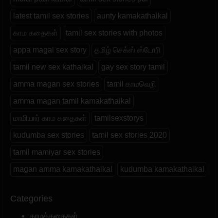
latest tamil sex stories
aunty kamakathaikal
காம கதைகள்
tamil sex stories with photos
appa magal sex story
தமிழ் செக்ஸ் ஸ்டோரி
tamil new sex kathaikal
gay sex story tamil
amma magan sex stories
tamil காமவெறி
amma magan tamil kamakathaikal
மாமியார் காம கதைகள்
tamilsexstorys
kudumba sex stories
tamil sex stories 2020
tamil mamiyar sex stories
magan amma kamakathaikal
kudumba kamakathaikal
Categories
காமக்கதைகள்