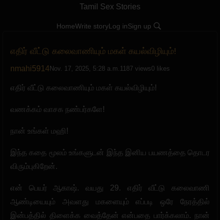
Tamil Sex Stories
Home
Write story
Log in
Sign up
எதிர் வீட்டு கலைவாணியும் மகள் கயல்விழியும்!
nmahi5914
Nov. 17, 2025, 5:28 a.m.
1187 views
0 likes
எதிர் வீட்டு கலைவாணியும் மகள் கயல்விழியும்!
வணக்கம் வாசக நண்பர்களே!
நான் உங்கள் மஹி!
இந்த கதை மூலம் உங்களுடன் இந்த இனிய பயணத்தை தொடர
விரும்புகிறேன்.
என் பெயர் ஆகாஷ். வயது 29. எதிர் வீட்டு கலைவாணி
ஆண்டியையும் அவளது மகளையும் எப்படி ஒரே நேரத்தில்
இன்பத்தில் திளைக்க வைத்தேன் என்பதை பார்க்கலாம். நான்