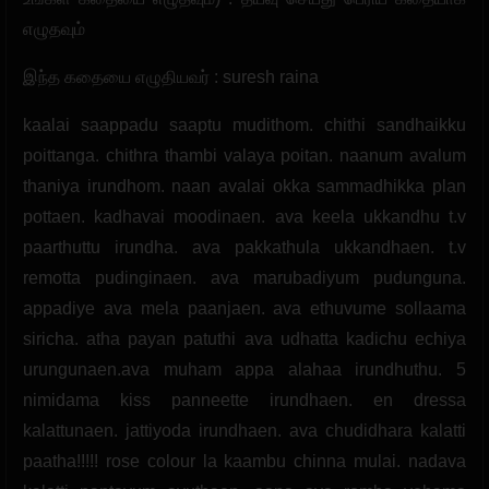
எழுதவும்
இந்த கதையை எழுதியவர் : suresh raina
kaalai saappadu saaptu mudithom. chithi sandhaikku
poittanga. chithra thambi valaya poitan. naanum avalum
thaniya irundhom. naan avalai okka sammadhikka plan
pottaen. kadhavai moodinaen. ava keela ukkandhu t.v
paarthuttu irundha. ava pakkathula ukkandhaen. t.v
remotta pudinginaen. ava marubadiyum pudunguna.
appadiye ava mela paanjaen. ava ethuvume sollaama
siricha. atha payan patuthi ava udhatta kadichu echiya
urungunaen.ava muham appa alahaa irundhuthu. 5
nimidama kiss panneette irundhaen. en dressa
kalattunaen. jattiyoda irundhaen. ava chudidhara kalatti
paatha!!!!! rose colour la kaambu chinna mulai. nadava