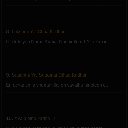
8.
Lakshmi Yai Ottha Kadhai
Hiii frds yen Name Kumar Nan vellore LA irukan id…
9.
Suganthi Yai Sugamai Othaa Kadhai
En peyar solla virupamillai en vayathu nineteen c…
10.
Avala otha kadha -2