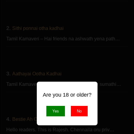
2.
Sithi ponnai otha kadhai
Tamil Kamaveri – Hai friends na ashwath yena path…
3.
Aathayai Ootha Kadhai
Tamil Kamaveri – En payar Raja Aval payar sumathi…
Are you 18 or older?
Yes
No
4.
Bestie Ah Otha Kadhai
Hello readers. This is Rajesh. Chennaila oru priv…