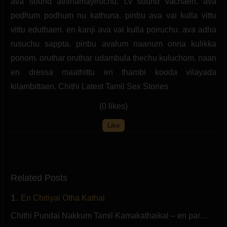
ava sound athihamayiruchu. t.v sound vachaen. ava
podhum podhum nu kathuna. pinbu ava vai kulla vittu
vittu eduthaen. en kanji ava vai kulla poiruchu. ava adha
rusuchu sappta. pinbu avalum naanum onna kulikka
ponom. oruthar oruthar udambula thechu kuluchom. naan
en dressa maathittu en thambi kooda vilayada
kilambittaen. Chithi Latest Tamil Sex Stories
(0 likes)
Like
Related Posts
1.
En Chitiyai Otha Kathai
Chithi Pundai Nakkum Tamil Kamakathaikal – en par…