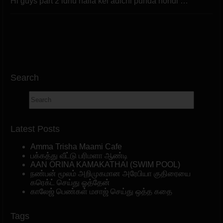
Hi guys part 2 idhu nalla kei adichi punda nondi …
Search
Latest Posts
Amma Trisha Maami Cafe
பக்கத்து வீட்டு பரிமளா ஆண்டி
AAN ORINA KAMAKATHAI (SWIM POOL)
நண்பன் மூலம் அறிமுகமான அரேபியா குதிரையை
கரெக்ட் செய்து ஓத்தேன்
காலேஜ் பெண்கள் மசாஜ் செய்து ஒத்த கதை
Tags