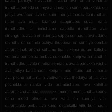
kalatti pantayum avuthaen. aana ava romba vehama
irundha. ennoda sunniya aluthina. en sunni porukkala. en
jattiya avuthaen. ava en sunni nuniya thadavitte irundhal.
naan ava mula kaamba sappinaen. suvai nalla
irundhudhu. 5 nimishama sappitte irundhaen ava
sinunguna. avala en sunniya sappa sonnaen. ava udane
elundhu en sunnila echiya thuppina. en sunniya oomba
aarambithal. andha suhame thani. konja neram kalichu
vehama oomba aarambucha. enakku kanji vara maadhiri
irundhudhu. avala nirutha sonnaen. avala padukka vachu
ava jattiya kalattinaen. konjam mudi irundhudhu. aana
ava pochu aaha nalla vadivam. ava thodaiya ahatti ava
pochukkulla naaka vida arambichaen. ava kaththa
aarambicha aaaaa, sssssszz, mmmmmmm. andha sound
enna mood ethuchu. ava vaila en sunniya vittu
eeramaakki pinbu ava kundi oottaikulla vittu kuthinaen.