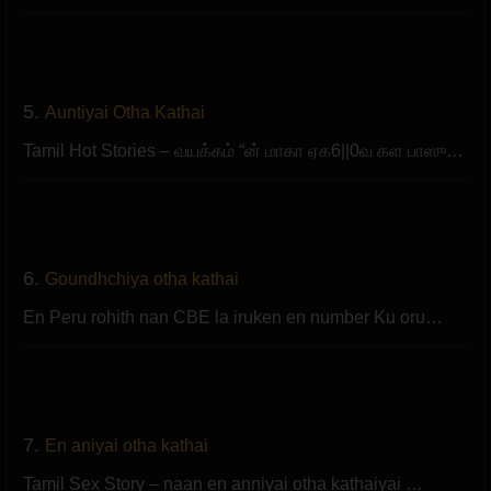
5.
Auntiyai Otha Kathai
Tamil Hot Stories – வயக்கம் “ன் மாகா ஏக6||0வ கள பாஸு…
6.
Goundhchiya otha kathai
En Peru rohith nan CBE la iruken en number Ku oru…
7.
En aniyai otha kathai
Tamil Sex Story – naan en anniyai otha kathaiyai …