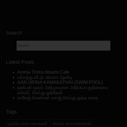
Search
Latest Posts
Amma Trisha Maami Cafe
பக்கத்து வீட்டு பரிமளா ஆண்டி
AAN ORINA KAMAKATHAI (SWIM POOL)
நண்பன் மூலம் அறிமுகமான அரேபியா குதிரையை
கரெக்ட் செய்து ஓத்தேன்
காலேஜ் பெண்கள் மசாஜ் செய்து ஒத்த கதை
Tags
குடும்ப காம கதைகள்
அம்மா காம கதைகள்