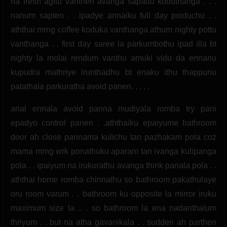
na fresh agitu vanthen avanga sapadu koduthanga . . .
nanum sapten . . ipadye annaiku full day poiduchu . .
aththai mrng coffee koduka vanthanga athum nighty pottu
vanthanga . . first day saree la parkumbothu ipad illa bt
nighty la molai rendum vanthu amuki vidu da ennanu
kupudra mathriye irunthadhu bt enaku ithu thappunu
patathala parkuratha avoid panen. . . . .
anal ennala avoid panna mudiyala romba try pani
epadyo control panen . .aththaiku epaiyume bathroom
door ah close pannama kulichu tan pazhakam pola coz
mama mrng wrk ponathuku aparam tan ivanga kulipanga
pola . . ipaiyum na irukurathu avanga think panala pola . .
aththai home romba chinnathu so bathroom pakathulaye
oru room varum . . bathroom ku opposite la mirror iruku
maximum size la .. . so bathroom la ena nadanthalum
thriyum . . but na atha gavanikala . . sudden ah parthen