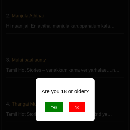
2.
Manjula Aththai
Hi naan jai. En aththai manjula karuppanalum kala…
3.
Mulai paal aunty
Tamil Hot Stories – vanakkam kama veriyarhalae….n…
Are you 18 or older?
4.
Thangai Mulai
Yes
No
Tamil Hot Stories – Hai en peru vikki,naan 2nd ye…