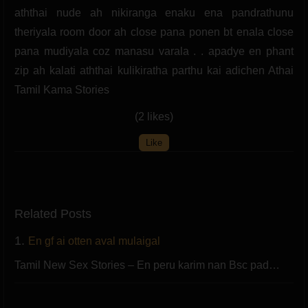
aththai nude ah nikiranga enaku ena pandrathunu
theriyala room door ah close pana ponen bt enala close
pana mudiyala coz manasu varala . . apadye en phant
zip ah kalati aththai kulikiratha parthu kai adichen Athai
Tamil Kama Stories
(2 likes)
Like
Related Posts
1.
En gf ai otten aval mulaigal
Tamil New Sex Stories – En peru karim nan Bsc pad…