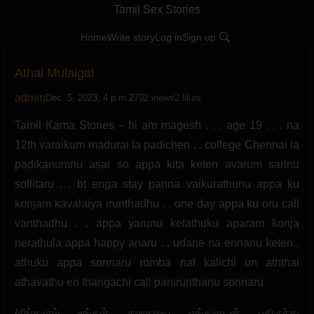
Tamil Sex Stories
Home
Write story
Log in
Sign up
Athai Mulaigal
admin
Dec. 5, 2023, 4 p.m.
2792 views
2 likes
Tamil Kama Stories – hi am magesh . . . age 19 . . . na
12th varaikum madurai la padichen . . college Chennai la
padikanumnu asai so appa kita keten avarum sarinu
sollitaru . . bt enga stay panna vaikurathunu appa ku
konjam kavalaiya irunthadhu . . one day appa ku oru call
vanthadhu . . appa yarunu ketathuku aparam konja
nerathula appa happy anaru . . udane na ennanu keten .
athuku appa sonnaru romba nal kalichi un aththai
athavathu en thangachi call panirunthanu sonnaru
(நீங்களும் உங்கள் கதையை எங்களுடன் பகிருந்து