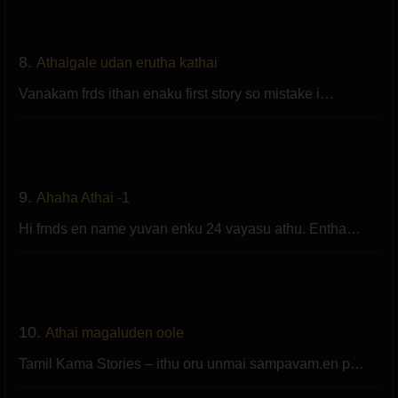
8.
Athaigale udan erutha kathai
Vanakam frds ithan enaku first story so mistake i…
9.
Ahaha Athai -1
Hi frnds en name yuvan enku 24 vayasu athu. Entha…
10.
Athai magaluden oole
Tamil Kama Stories – ithu oru unmai sampavam.en p…