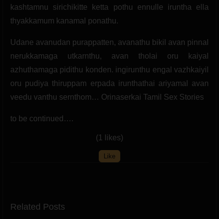
kashtamnu sirichikitte ketta pothu ennulle iruntha ella
thyakkamum kanamal ponathu.
Udane avanudan purappatten, avanathu bikil avan pinnal
nerukkamaga utkarnthu, avan tholai oru kaiyal
azhuthamaga pidithu konden. ingirunthu engal vazhkaiyil
oru pudiya thiruppam erpada irunthathai ariyamal avan
veedu vanthu sernthom… Orinaserkai Tamil Sex Stories
to be continued….
(1 likes)
Like
Related Posts