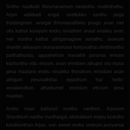
Sirithu naatkalil thirumanamum nadanthu mudinthathu,
Arjun adikkadi engal veettukku vanthu poga
thodanginan. avargal thirumanathirku piragu avan mel
ulla kathal kurayum endru ninaithen anaal enakku avan
mel iruntha kathal athigamagave aanathu, avanum
shanthi akkavum oruvaraioruvar konjuvathai olinthirunthu
parthathundu, appothellam manathil poramai ennam
kozhunthu vittu eriyum. avan ennidam athupol oru murai
pesa maatano endru ninaikka thondrum. ennidam avan
athigam pesuvathillai, eppothum ‘hai’ ‘hello’
avvalavuthan, atharkumel ennidam ethvum pesa
maattan.
Andru naan kalloriyil irunthu vanthen, Arjunum
Shanthium vanthu irunthargal, ellorukkum inippu koduthu
kondirunthan Arjun. ean sweet endru ondrum puriyamal