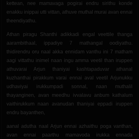
kettean, nee mamavaga pogirai endru sirithu konde
enakku inippai utti vittan, athuve muthal murai avan ennai
theendiyathu.
Athan piragu Shanthi adikkadi engal veettile thanga
aarambithaal, ippadiye 7 mathangal oodiyathu.
thidirendru oru naal akka ennidam vanthu ini 7 matham
aagi vittathu inimel naan ingu amma veetil than iruppen
athuvarai Arjun thaniyai kashtapaduvar athanal
kuzhanthai pirakkum varai ennai aval veetil Arjunukku
udhaviyai irukkumpadi sonnal, naan muthalil
thayanginen, avan meedhu ivvalavu anbum kathalum
vaithirukkum naan avanudan thaniyai eppadi iruppen
endru bayanthen,
aanal adutha naal Arjun ennai azhaithu poga vanthan,
avan ennai paarthu mamavoda irukka ennada