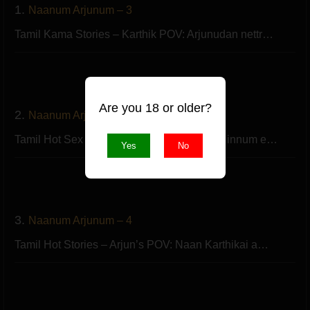
1.
Naanum Arjunum – 3
Tamil Kama Stories – Karthik POV: Arjunudan nettr…
Are you 18 or older?
2.
Naanum Arjunum – 5
Tamil Hot Sex Stories – Arjun’s POV: Naan innum e…
Yes
No
3.
Naanum Arjunum – 4
Tamil Hot Stories – Arjun’s POV: Naan Karthikai a…