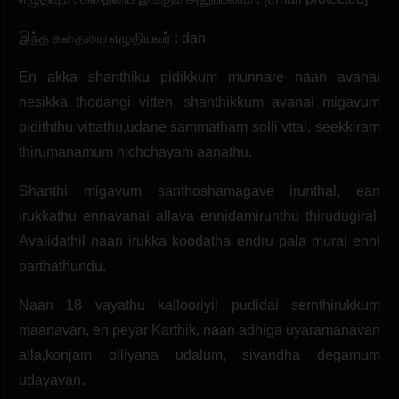
இந்த கதையை எழுதியவர் : dan
En akka shanthiku pidikkum munnare naan avanai
nesikka thodangi vitten, shanthikkum avanai migavum
pidiththu vittathu,udane sammatham solli vttal. seekkiram
thirumanamum nichchayam aanathu.
Shanthi migavum santhoshamagave irunthal, ean
irukkathu ennavanai allava ennidamirunthu thirudugiral.
Avalidathil naan irukka koodatha endru pala murai enni
parthathundu.
Naan 18 vayathu kallooriyil pudidai sernthirukkum
maanavan, en peyar Karthik, naan adhiga uyaramanavan
alla,konjam olliyana udalum, sivandha degamum
udayavan.