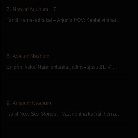
7.
Nanum Arjunum – 7
Tamil Kamakathaikal – Arjun’s POV: Kaalai vinthat…
8.
Avalum Naanum
En peru sukir. Naan srilanka, jaffna vajasu 21. V…
9.
Athaium Naanum
Tamil New Sex Stories – Naan entha kathai il en a…