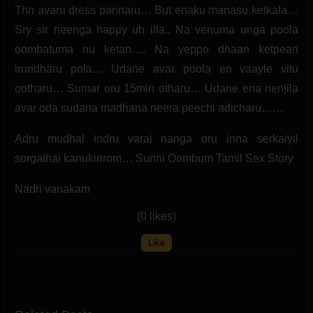
Thn avaru dress pannaru… But enaku manasu ketkala…
Sry sir neenga happy uh illa.. Na venuma unga poola
oombatuma nu ketan…. Na yeppo dhaan ketpean
irundharu pola… Udane avar poola en vaayle vitu
ootharu… Sumar oru 15min otharu… Udane ena nenjila
avar oda sudana madhana neera peechi adicharu……
Adru mudhal indru varai nanga oru inna serkaiyil
sorgathai kanukinrom… Sunni Oombum Tamil Sex Story
Nadri vanakam
(0 likes)
Like