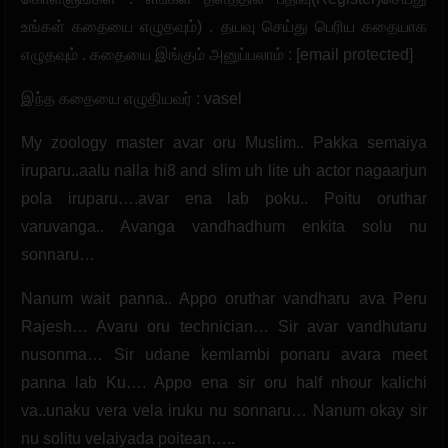
உங்கள் கதையை எழுதவும்) . தயவு செய்து பெரிய கதையாக
எழுதவும் . கதையை இங்கும் அனுப்பலாம் : [email protected]
இந்த கதையை எழுதியவர் : vasel
My zoology master avar oru Muslim.. Pakka semaiya
iruparu..aalu nalla hi8 and slim uh lite uh actor nagaarjun
pola iruparu….avar ena lab poku.. Poitu oruthar
varuvanga.. Avanga vandhadhum enkita solu nu
sonnaru…
Nanum wait panna.. Appo oruthar vandharu ava Peru
Rajesh… Avaru oru technician… Sir avar vandhutaru
nusonma… Sir udane kemlambi ponaru avara meet
panna lab Ku…. Appo ena sir oru half nhour kalichi
va..unaku vera vela iruku nu sonnaru… Nanum okay sir
nu solitu velaiyada poitean…..