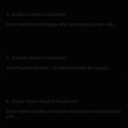
4.
Mudhal Kaama Anubavam
Naan mudhal mudhalaga otha anubavathai patri solk…
5.
Revathi Mudhal Anubavam
Tamil Kamakathaikal – En peyar revathi en vayasu …
6.
Mama Vudan Mudhal Anubavam
Enna mama innaiku ennayum ammavayum ammavayum
onn…