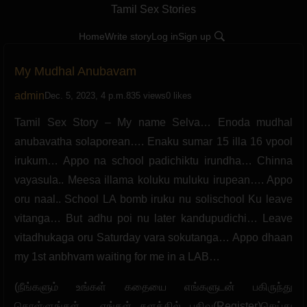
Tamil Sex Stories
Home
Write story
Log in
Sign up
My Mudhal Anubavam
admin
Dec. 5, 2023, 4 p.m.
835 views
0 likes
Tamil Sex Story – My name Selva… Enoda mudhal
anubavatha solaporean…. Enaku sumar 15 illa 16 vpool
irukum… Appo na school padichiktu irundha… Chinna
vayasula.. Meesa illama koluku muluku irupean…. Appo
oru naal.. School LA bomb iruku nu solischool Ku leave
vitanga… But adhu poi nu later kandupudichi… Leave
vitadhukaga oru Saturday vara sokutanga… Appo dhaan
my 1st anbhvam waiting for me in a LAB…
(நீங்களும் உங்கள் கதையை எங்களுடன் பகிருந்து
கொள்ளுங்கள் . எங்கள் தளத்தில் பதிவு(Register)செய்து