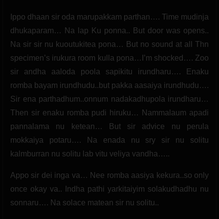
Ippo dhaan sir oda marupakkam parthan…. Time mudinja
dhukaparam… Na lap Ku ponna.. But door was opens..
Na sir sir nu kuoutukitea pona… But no sound at all Thn
specimen’s irukura room kulla pona…I’m shocked…. Zoo
sir andha aaloda poola sapikitu irundharu…. Enaku
romba bayam irundhudu..but pakka aasaiya irundhudu….
Sir ena parthadhum..onnum nadakadhupola irundharu…
Then sir enaku romba pudi hiruku… Nammalaum apadi
pannalama nu ketean… But sir advice nu perula
mokkaiya potaru…. Na enada nu sry sir nu solitu
kalmburran nu solitu lab vitu veliya vandha…..
Appo sir dei inga va… Nee romba aasiya kekura..so only
once okay va.. Indha pathi yarkitaiyim solakudhadhu nu
sonnaru…. Na solace matean sir nu solitu..