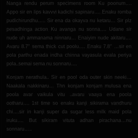
Nanga rendu perum specimens room Ku poonum….
Appo sir en lips kavvvi kadichi sapinaru…. Enaku romba
pudichirundhu….. Sir ena da okayva nu ketaru… Sir plz
pesadhinga action Ku avanga nu sonna…. Udane sir
nude uh ammanama ninnaru… Enaiyim nude akitaru….
Avaru 8.7″ sema thick cut poolu…. Enaku 7.8″ …sir en
pola parthu enada indha chinna vayasula evala periya
pola..semai sema nu sonnaru….
Konjam nerathula.. Sir en pool oda outer skin neeki…
Naakala nakkinaru… Thn konjam konjam mulusa ena
poola avar vaikula vitu ..avaru vaaya ena poola
ootharu…. 1st time so enaku kanji sikirama vandhuru
chi….sir in kanji super da sugar less milk maid pola
iruku…. But sikiram vituta adhan pirachana…nu
sonnaru…..