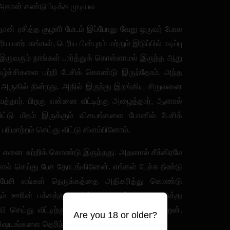
, அதான் கண்டுபிடிக்க முடியல
நான் ரசித்த குழளி மேடம் இப்போது வேறு ஒருவர் போல
ய மார்பகங்கள், பெரிய பின்புறம் மற்றும் இடுப்பில் மடிப்பு
 இருவரும் நாங்கள் பார்த்துக் கொள்ளாமல் இருந்த ஆறு
கழ்ச்சிகளை பற்றி பேசிக் கொண்டு இருந்தோம். அந்த
 அருகில் நின்றது. அதில் இருந்து இறங்கிய சிறுவனை
்தார். பிறகு என்னை வீட்டிற்கு அழைத்தார், ஆனால்
்டு மீதம் இருக்கும் விசயங்களை போனில் பேசிக்
மாற்றம் செய்து விட்டு கிளம்பினோம்.
எனை சுற்றிக் கொண்டு இருந்தது. அதனால் சீக்கிரமே
கால் செய்து பேச தோடங்கினேன். எங்கள் பேச்சு நீண்டு
ேசி எங்கள் நெருக்கத்தை அதிகரித்து கொண்டு
 ஊரின் பக்கத்து நகரில் வாடகைக்கு வீடு எடுத்து
 செய்து வீட்டிற்கு வந்து செல்லும் உரிமை பெற்றேன்.
Are you 18 or older?
 விஷயங்களை தெரிந்து கொண்டேன்.