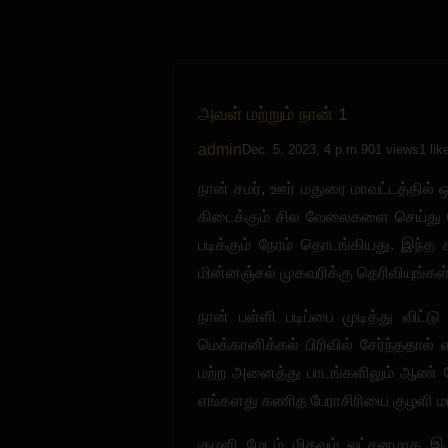
அவள் மற்றும் நான் 1
admin
Dec. 5, 2023, 4 p.m.
901 views
1 lik
நான் சமர், ஊர் மதுரை மாவட்டத்தில் ஒ
கிடைக்கும் சில வேலைகளை செய்து 
படிக்கும் நேரம் தொடங்கியது. இந்த
மின்னஞ்சல் முகவரிக்கு தெரிவியுங்கள்
நான் பள்ளி படிப்பை முடித்து விட்ட
மெக்கானிக்கல் பிரிவில் சேர்ந்ததால
மற்ற அனைத்து பாடங்களிலும் ஆண் பே
எங்களது கணித பேராசிரியை குழளி மட
குழளி மேடம் மிகவும் லட்சனமாக இரு