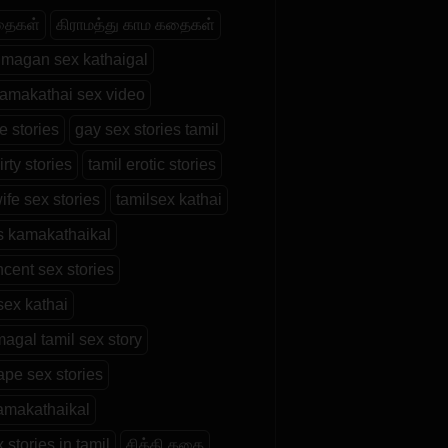
தைகள்
கிராமத்து காம கதைகள்
magan sex kathaigal
kamakathai sex video
e stories
gay sex stories tamil
irty stories
tamil erotic stories
wife sex stories
tamilsex kathai
s kamakathaikal
incent sex stories
sex kathai
agal tamil sex story
rape sex stories
kamakathaikal
 stories in tamil
சித்தி கதை