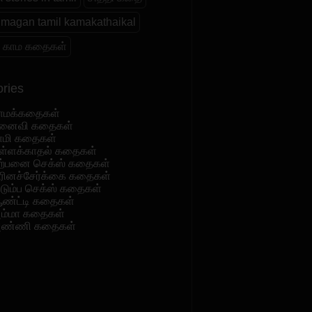
magan tamil kamakathaikal
 காம கதைகள்
ries
ாமக்கதைகள்
னைவி கதைகள்
ாமி கதைகள்
ள்ளக்காதல் கதைகள்
ற்பனை செக்ஸ் கதைகள்
ரினச்சேர்க்கை கதைகள்
ுடும்ப செக்ஸ் கதைகள்
ண்ட்டி கதைகள்
ம்மா கதைகள்
ண்ணி கதைகள்