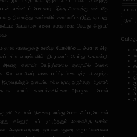
்தேன். மூன்றாவது நாள் குழளி மேடம் எனை அழைத்து
யுடன் என்னிடம் பேசினார். இந்த அளவுக்கு என் மீது
amma 
்பதை நினைத்து கண்களில் கண்ணீர் வழிந்து ஓடியது.
ஆண்டி
ள்வியும் கேட்காமல் எனை சமாதானம் செய்து அனுப்பி
தது.
Catego
டம் தான் எங்களுக்கு கணித பேராசிரியை. ஆனால் அது
க
ம
வர் சில வாரங்களில் திருமணம் செய்து கொண்டு,
ம
ர். அவரது கணவர் நெடுஞ்சாலை துறையில் வேலை
க
க
 குழளி மேடமை அவர் வேலை பார்க்கும் ஊருக்கு அழைத்து
ஓ
் இருவருக்கும் இடையே நல்ல உறவு இருந்தது. ஆனால்
க
ஆ
க்க கூட வாய்ப்பு கிடைக்கவில்லை. அவருடைய போன்
அ
அ
் குழளி மேடமின் நினைவு மறந்து போக, அப்படியே என்
ந்தது. கல்லூரி படிப்பு முடிந்ததும் வேலைக்கு செல்ல
்லை. அதனால் நிறைய நாட்கள் மதுரை மற்றும் சென்னை