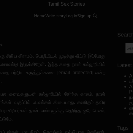
Tamil Sex Stories
Home
Write story
Log in
Sign up
Searc
es
ரு சிறிய கிராமம். பொறியியல் முடித்து விட்டு இப்போது
கொண்டு இருக்கிறேன். இந்த கதை நான் கல்லூரியில்
Latest
 கதை பற்றிய கருத்துக்களை [email protected] என்ற
A
.
ப
A
P
ு பல கனவுகளுடன் கல்லூரியில் சேர்ந்த காலம். நான்
ந
் எங்கள் வகுப்பில் பெண்கள் கிடையாது. கணிதம் தவிர
க
க
ராசிரியர்கள் தான். எங்களுக்கு தெரிந்த ஒரே பெண்,
க
்டுமே.
Tags
ப்பார்கள். மா நிறம், கொஞ்சம் ஒல்லியாக தெரிவார்.