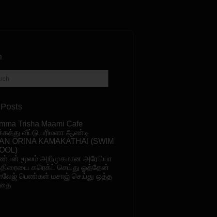
h
 Posts
mma Trisha Maami Cafe
க்கத்து வீட்டு பரிமளா ஆண்டி
AN ORINA KAMAKATHAI (SWIM
OOL)
ண்பன் மூலம் அறிமுகமான அரேபியா
ுதிரையை கரெக்ட் செய்து ஓத்தேன்
ாலேஜ் பெண்கள் மசாஜ் செய்து ஒத்த
தை