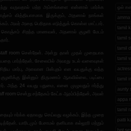
ந்து வருவதால் மற்ற அம்சங்களை என்னால் பார்க்க
ஓல் க
்சம் வித்தியாசமாக இருக்கும், அதனால் நாங்கள்
amma 
ம். அவர் அதை பெரிதாக எடுத்துக் கொள்ள மாட்டார்.
tamil 
ட கொஞ்சம் சிறந்த மாணவன், அதனால் குழளி மேடம்
tamil s
தார்.
tamil d
 staff room சென்றேன். அன்று தான் முதல் முறையாக
tamil 
ப்பதை பார்த்தேன். சேலையில் அவரது உடல் வளைவுகள்
actres
சிறிய மார்பு, அளவான பின்புறம் என வயதுக்கு வந்த
 குழளிக்கு இன்னும் திருமணம் ஆகவில்லை, படிப்பை
tamil 
தார். அந்த 24 வயது பதுமை, எனை முழுவதும் ஈர்த்து
aunty 
taff room சென்று சந்தேகம் கேட்க ஆரம்பித்தேன், அவள்
appa m
tamil 
ையும் ஈர்க்க ஏதாவது செய்வது வழக்கம். இந்த முறை
patti 
்தேன். யாரிடமும் பேசாமல் தனியாக கல்லூரி மற்றும்
hot sex